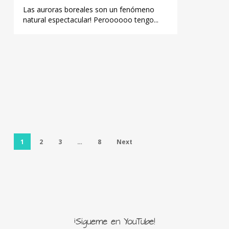
Las auroras boreales son un fenómeno
natural espectacular! Peroooooo tengo...
1
2
3
…
8
Next
¡Sígueme en YouTube!