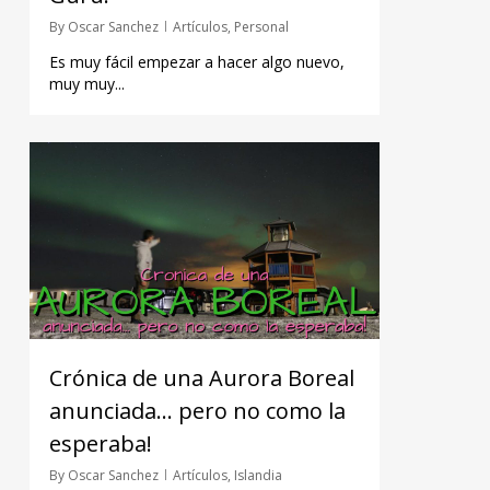
By
Oscar Sanchez
Artículos
,
Personal
Es muy fácil empezar a hacer algo nuevo,
muy muy...
Crónica de una Aurora Boreal
anunciada… pero no como la
esperaba!
By
Oscar Sanchez
Artículos
,
Islandia