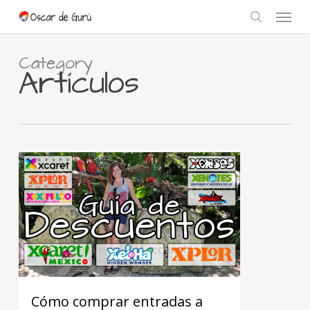
Skip
Menu
to
search
main
content
Category
Artículos
Cómo comprar entradas a