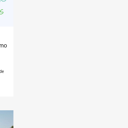
omo
sde