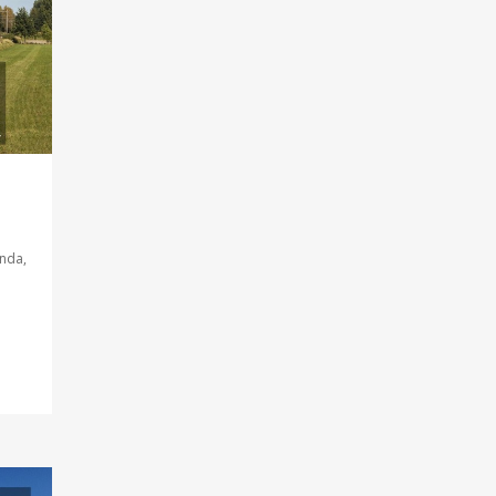
nda
,