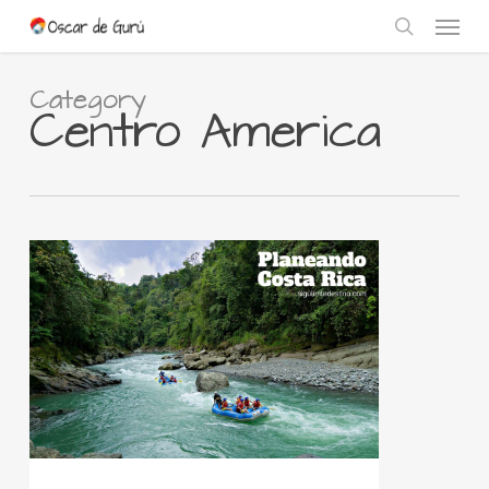
Skip
Menu
to
search
main
content
Category
Centro America