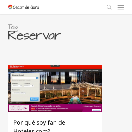
Skip
Menu
to
search
main
content
Tag
Reservar
Por qué soy fan de
Hoteles.com?