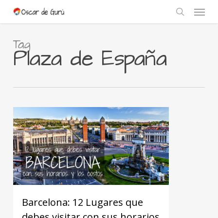
Skip
Menu
to
search
main
content
Tag
Plaza de España
Barcelona: 12 Lugares que
debes visitar con sus horarios