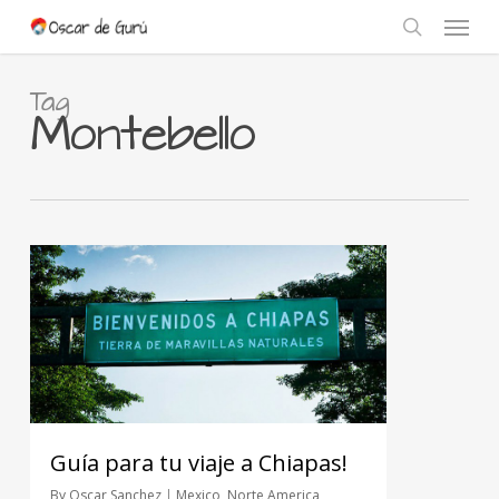
Skip
Menu
to
search
main
content
Tag
Montebello
Guía para tu viaje a Chiapas!
By
Oscar Sanchez
Mexico
,
Norte America
,