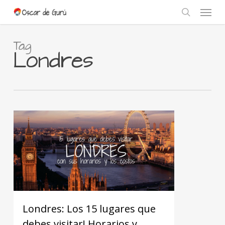
Skip
Menu
to
search
main
content
Tag
Londres
Londres: Los 15 lugares que
debes visitar! Horarios y