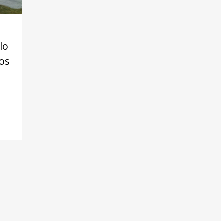
lo
dos