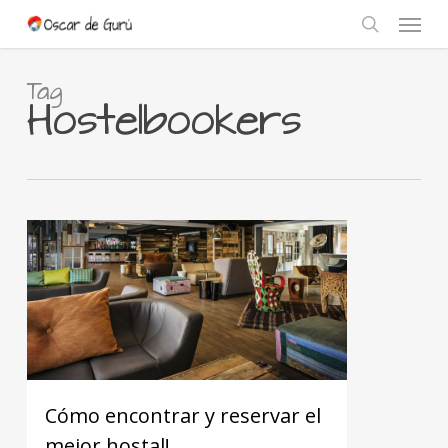
Skip
Menu
to
search
main
content
Tag
Hostelbookers
Cómo encontrar y reservar el
mejor hostal!