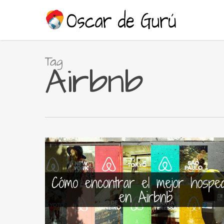
Skip
to
main
content
Tag
Airbnb